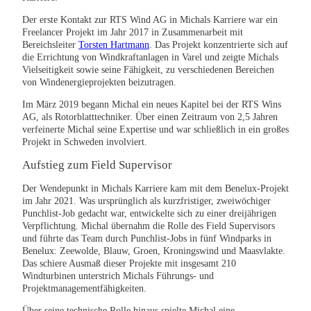
Der erste Kontakt zur RTS Wind AG in Michals Karriere war ein
Freelancer Projekt im Jahr 2017 in Zusammenarbeit mit
Bereichsleiter
Torsten Hartmann
. Das Projekt konzentrierte sich auf
die Errichtung von Windkraftanlagen in Varel und zeigte Michals
Vielseitigkeit sowie seine Fähigkeit, zu verschiedenen Bereichen
von Windenergieprojekten beizutragen.
Im März 2019 begann Michal ein neues Kapitel bei der RTS Wins
AG, als Rotorblatttechniker. Über einen Zeitraum von 2,5 Jahren
verfeinerte Michal seine Expertise und war schließlich in ein großes
Projekt in Schweden involviert.
Aufstieg zum Field Supervisor
Der Wendepunkt in Michals Karriere kam mit dem Benelux-Projekt
im Jahr 2021. Was ursprünglich als kurzfristiger, zweiwöchiger
Punchlist-Job gedacht war, entwickelte sich zu einer dreijährigen
Verpflichtung. Michal übernahm die Rolle des Field Supervisors
und führte das Team durch Punchlist-Jobs in fünf Windparks in
Benelux: Zeewolde, Blauw, Groen, Kroningswind und Maasvlakte.
Das schiere Ausmaß dieser Projekte mit insgesamt 210
Windturbinen unterstrich Michals Führungs- und
Projektmanagementfähigkeiten.
Über seine technische Rolle hinaus spielte Michal eine