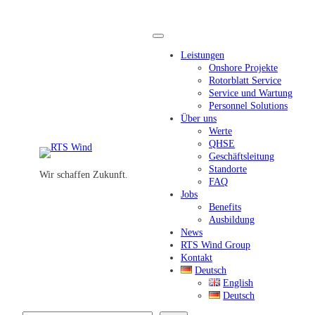
Zum
Inhalt
springen
Leistungen
Onshore Projekte
Rotorblatt Service
Service und Wartung
Personnel Solutions
Über uns
Werte
QHSE
Geschäftsleitung
Standorte
Wir schaffen Zukunft.
FAQ
Jobs
Benefits
Ausbildung
News
RTS Wind Group
Kontakt
Deutsch
English
Deutsch