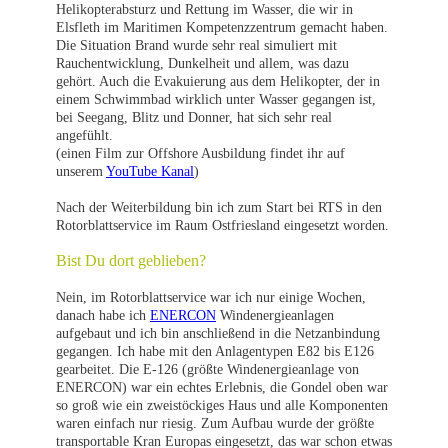
Helikopterabsturz und Rettung im Wasser, die wir in
Elsfleth im Maritimen Kompetenzzentrum gemacht haben.
Die Situation Brand wurde sehr real simuliert mit
Rauchentwicklung, Dunkelheit und allem, was dazu
gehört. Auch die Evakuierung aus dem Helikopter, der in
einem Schwimmbad wirklich unter Wasser gegangen ist,
bei Seegang, Blitz und Donner, hat sich sehr real
angefühlt.
(einen Film zur Offshore Ausbildung findet ihr auf
unserem
YouTube Kanal
)
Nach der Weiterbildung bin ich zum Start bei RTS in den
Rotorblattservice im Raum Ostfriesland eingesetzt worden.
Bist Du dort geblieben?
Nein, im Rotorblattservice war ich nur einige Wochen,
danach habe ich
ENERCON
Windenergieanlagen
aufgebaut und ich bin anschließend in die Netzanbindung
gegangen. Ich habe mit den Anlagentypen E82 bis E126
gearbeitet. Die E-126 (größte Windenergieanlage von
ENERCON) war ein echtes Erlebnis, die Gondel oben war
so groß wie ein zweistöckiges Haus und alle Komponenten
waren einfach nur riesig. Zum Aufbau wurde der größte
transportable Kran Europas eingesetzt, das war schon etwas