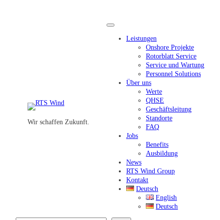
Zum
Inhalt
springen
Leistungen
Onshore Projekte
Rotorblatt Service
Service und Wartung
Personnel Solutions
Über uns
Werte
QHSE
Geschäftsleitung
Standorte
Wir schaffen Zukunft.
FAQ
Jobs
Benefits
Ausbildung
News
RTS Wind Group
Kontakt
Deutsch
English
Deutsch